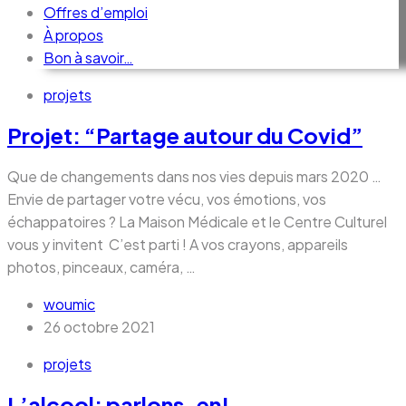
Offres d’emploi
À propos
Bon à savoir…
Passer
Skip
projets
au
to
Projet: “Partage autour du Covid”
contenu
content
Que de changements dans nos vies depuis mars 2020 …
Envie de partager votre vécu, vos émotions, vos
échappatoires ? La Maison Médicale et le Centre Culturel
vous y invitent C’est parti ! A vos crayons, appareils
photos, pinceaux, caméra, …
woumic
26 octobre 2021
projets
L’alcool; parlons-en!